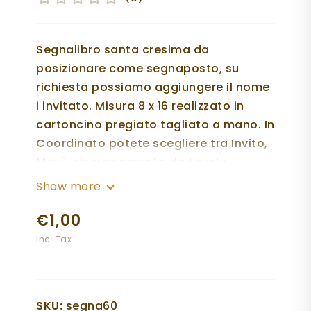
Segnalibro santa cresima da
posizionare come segnaposto, su
richiesta possiamo aggiungere il nome
i invitato. Misura 8 x 16 realizzato in
cartoncino pregiato tagliato a mano. In
Coordinato potete scegliere tra Invito,
Menù, ringraziamento da tavolo,
tableau con i segnatavoli. Per qualsiasi
Show more
informazioni potete contattarci al
€1,00
numero wp 3277669580.
Inc. Tax.
La frase del Segnalibro è
personalizzabile a vostra scelta.
SKU:
segna60