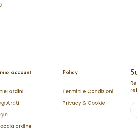
0
S
 mio account
Policy
Re
re
miei ordini
Termini e Condizioni
gistrati
Privacy & Cookie
gin
accia ordine