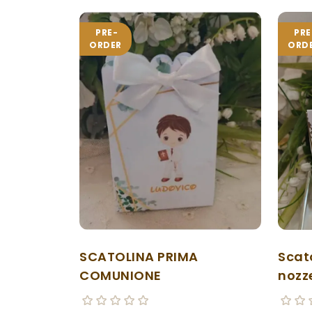
PRE-
PRE
ORDER
ORD
SCATOLINA PRIMA
Scat
COMUNIONE
nozz