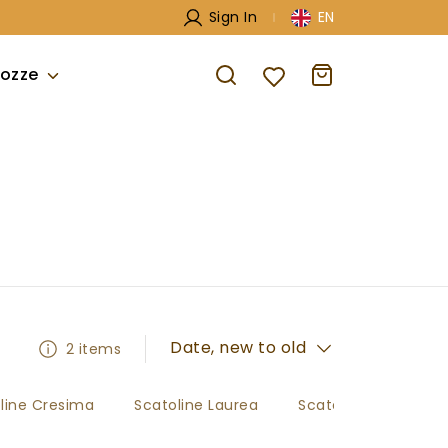
Sign In
EN
ozze
Date, new to old
2 items
line Cresima
Scatoline Laurea
Scatoline Matrimon