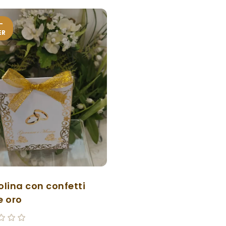
-
ER
olina con confetti
e oro