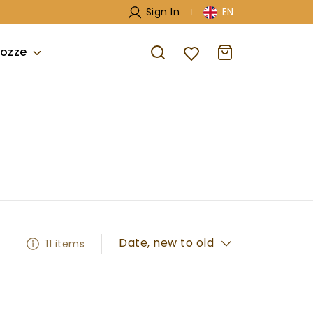
Sign In
EN
ozze
Date, new to old
11 items