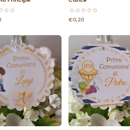
0
€0,20