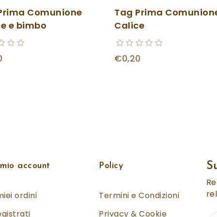
Prima Comunione
Tag Prima Comunion
ce e bimbo
Calice
0
€0,20
S
 mio account
Policy
Re
re
miei ordini
Termini e Condizioni
gistrati
Privacy & Cookie