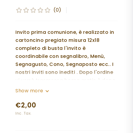
(0)
Invito prima comunione, è realizzato in
cartoncino pregiato misura 12x18
completo di busta l'invito è
coordinabile con segnalibro, Menù,
Segnagusto, Cono, Segnaposto ecc.. I
nostri inviti sono inediti . Dopo l'ordine
vi verrà trasmessa bozza gratis è dopo
l'approvazione andrà in stampa. La
Show more
spedizione avviene con corriere
€2,00
tracciabile. per qualsiasi chiarimento
non esitate a contattarmi tramite wp al
Inc. Tax.
numero 3277669580.