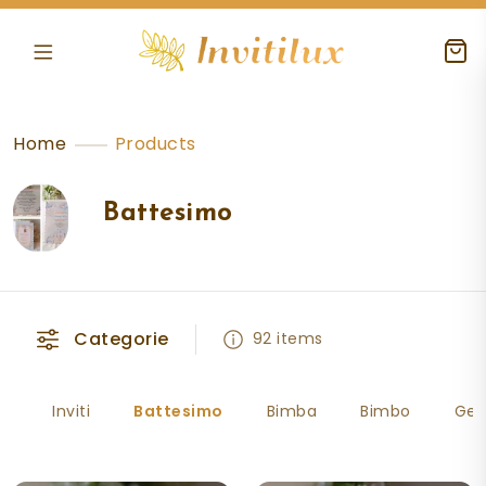
Home
Products
Battesimo
Categorie
92 items
Inviti
Battesimo
Bimba
Bimbo
Gem