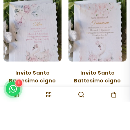
Invito Santo
Invito Santo
Battesimo cigno
Battesimo cigno
1
Inviti Lux
rosa
rosa
.
€2,00
€2,00