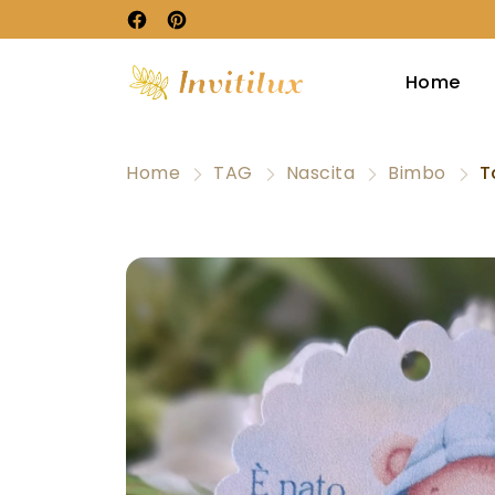
Home
Home
TAG
Nascita
Bimbo
T