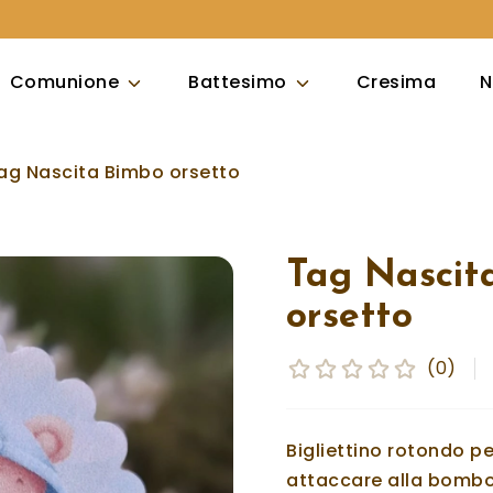
Comunione
Battesimo
Cresima
N
ag Nascita Bimbo orsetto
Tag Nascit
orsetto
(0)
Bigliettino rotondo p
attaccare alla bombo