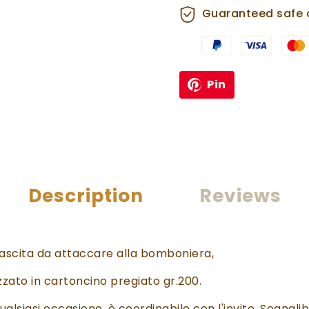
Guaranteed safe 
Pin
Description
Reviews
Nascita da attaccare alla bomboniera,
zzato in cartoncino pregiato gr.200.
alsiasi occasione, è coordinabile con l'invito, Segnali