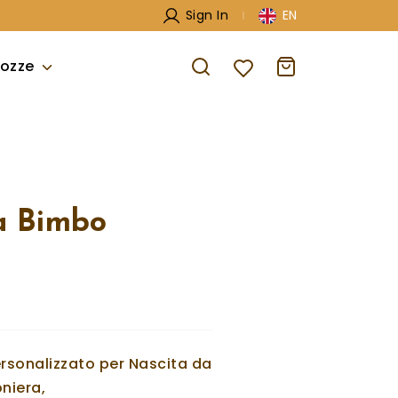
Sign In
EN
ozze
a Bimbo
ersonalizzato per Nascita da
niera,