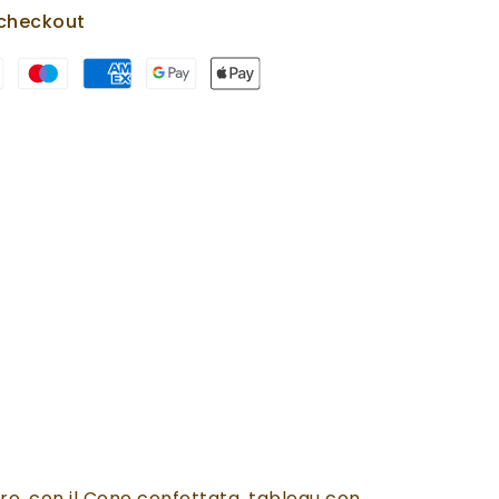
checkout
bro, con il Cono confettata, tableau con