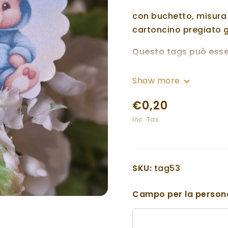
con buchetto, misura 4
cartoncino pregiato g
Questo tags può esser
occasione, è coordinab
Segnalibro, con il Co
Show more
segnatavoli, Menù, S
€0,20
Per le personalizzaz
Inc. Tax.
dove vi verrà trasmes
Per qualsiasi informa
disposizione al nume
SKU:
tag53
Essendo realizzati a 
Campo per la persona
fantasia posso realiz
richiesta.