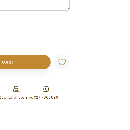
 CART
Qualità di stampa
327 7669580